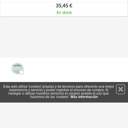
35,45 €
En stock
Permanece atento a nuestras novedades y promociones
Esta web utiliza 'cookies' propias y de terceros para ofrecerle una mejor
experiencia y servicio y poder registrar el proceso de compra. Al
Suscríbete
navegar o utilizar nuestros servicios el usuario acepta el uso que
hacemos de las 'cookies'.
Más información
Privacidad
Cómo llegar
Condiciones de Uso
Cookies