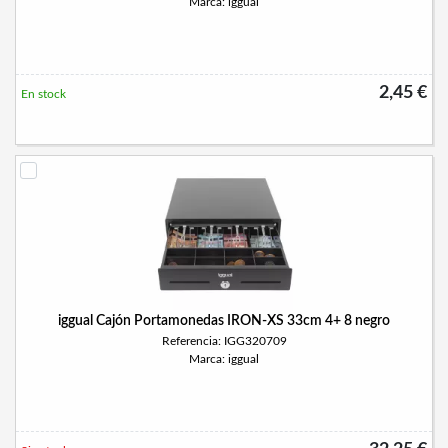
Marca: iggual
2,45 €
En stock
iggual Cajón Portamonedas IRON-XS 33cm 4+ 8 negro
Referencia: IGG320709
Marca: iggual