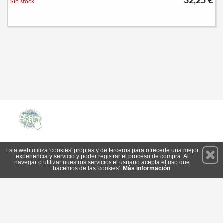
32,25 €
Sin stock
Permanece atento a nuestras novedades y promociones
Esta web utiliza 'cookies' propias y de terceros para ofrecerle una mejor
experiencia y servicio y poder registrar el proceso de compra. Al
Suscríbete
navegar o utilizar nuestros servicios el usuario acepta el uso que
hacemos de las 'cookies'.
Más información
Privacidad
Cómo llegar
Condiciones de Uso
Cookies